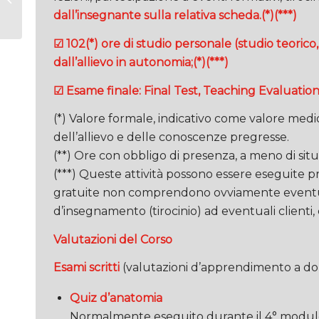
Novembre 2024
dall’insegnante sulla relativa scheda.(*)(***)
Torino SOLD OUT
☑ 102(*) ore di studio personale (studio teorico
dall’allievo in autonomia;(*)(***)
☑ Esame finale: Final Test, Teaching Evaluation,
(*) Valore formale, indicativo come valore medi
dell’allievo e delle conoscenze pregresse.
(**) Ore con obbligo di presenza, a meno di situ
(***) Queste attività possono essere eseguite pr
gratuite non comprendono ovviamente eventuali 
d’insegnamento (tirocinio) ad eventuali clienti
Valutazioni del Corso
Esami scritti
(valutazioni d’apprendimento a d
Quiz d’anatomia
Normalmente eseguito durante il 4° modulo, 