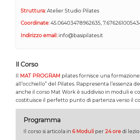
Struttura:
Atelier Studio Pilates
Coordinate:
45.06403478962635, 7.67626100543
Indirizzo email:
info@basipilates.it
Il Corso
Il
MAT PROGRAM
pilates fornisce una formazione 
all’occhiello” del Pilates. Rappresenta l’essen
anche il corso Mat Work è suddiviso in moduli e com
costituisce il perfetto punto di partenza verso il c
Programma
Il corso si articola in
6 Moduli
per
24 ore
di lezio