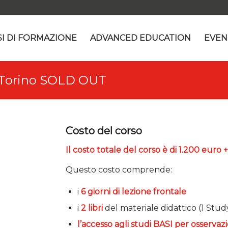
I DI FORMAZIONE
ADVANCED EDUCATION
EVEN
Torino SOLD OUT
Costo del corso
Il costo totale del corso è di 1.200 euro 
Questo costo comprende:
i
6 giorni di lezione frontale
i
2 libri
del materiale didattico (1 Stu
l’accesso agli studi BASI per osservaz